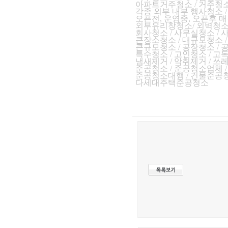
아파트거주청소 / 거주청소
각종 외부 내부 행사청소 
오
픈전, 운영중, 오픈후 매
외부유리창청소/ 외벽청소/
회사청소 / 사무실청소 /
큰장소청소 / 대규모청소 
큰규모청소 / 공장청소 /
특수청소 / 고인청소 / 
냄새제거 / 악취제거 / 쓰
준공청소 / 준공청소업체 
준공청소대행 / 건물준공청
다세대주택준공청소