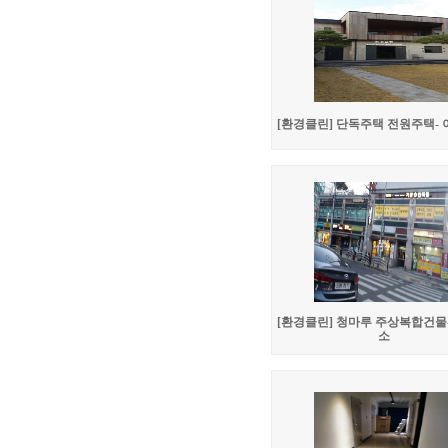
[환경클린] 단독주택 전원주택-
[환경클린] 청마루 주상복합건물
소