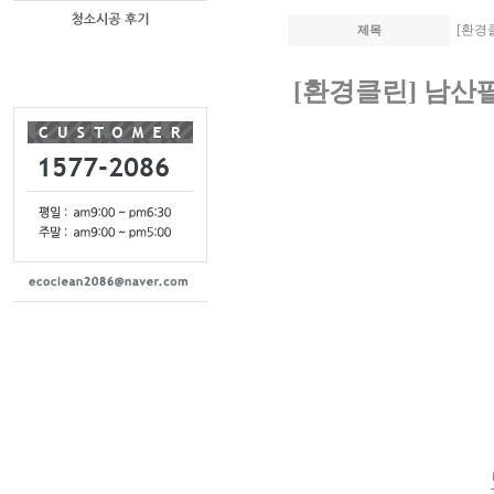
[환경
제목
[환경클린] 남산