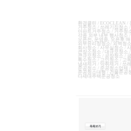
환경클린 / ECOCLEAN 
거주청소 / 쓰레기집청소 
아파트거주청소 / 거주청소
각종 외부 내부 행사청소 
오
픈전, 운영중, 오픈후 매
외부유리창청소/ 외벽청소/
회사청소 / 사무실청소 /
큰장소청소 / 대규모청소 
큰규모청소 / 공장청소 /
특수청소 / 고인청소 / 
냄새제거 / 악취제거 / 쓰
준공청소 / 준공청소업체 
준공청소대행 / 건물준공청
다세대주택준공청소