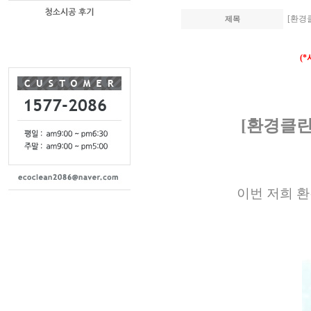
[환경
제목
(
[환경클린
이번 저희 