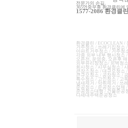
전문가의 손길.
365연중무휴 환경클린에
1577-2086 환경클
환경클린 / ECOCLEAN 
거주청소 / 쓰레기집청소 
아파트거주청소 / 거주청소
각종 외부 내부 행사청소 
오
픈전, 운영중, 오픈후 매
외부유리창청소/ 외벽청소/
회사청소 / 사무실청소 /
큰장소청소 / 대규모청소 
큰규모청소 / 공장청소 /
특수청소 / 고인청소 / 
냄새제거 / 악취제거 / 쓰
준공청소 / 준공청소업체 
준공청소대행 / 건물준공청
다세대주택준공청소