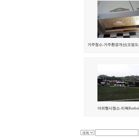
거주청소-거주환경개선(오염도
야외행사청소-리복Reebo