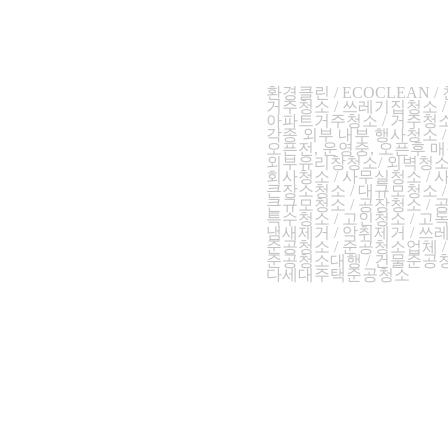
환경클린 / ECOCLEAN 
거주청소 / 쓰레기집청소 
아파트거주청소 / 거주청소
각종 외부 내부 행사청소 
오
픈전, 운영중, 오픈후 매
외부유리창청소/ 외벽청소/
회사청소 / 사무실청소 /
큰장소청소 / 대규모청소 
큰규모청소 / 공장청소 /
특수청소 / 고인청소 / 
냄새제거 / 악취제거 / 쓰
준공청소 / 준공청소업체 
준공청소대행 / 건물준공청
다세대주택준공청소