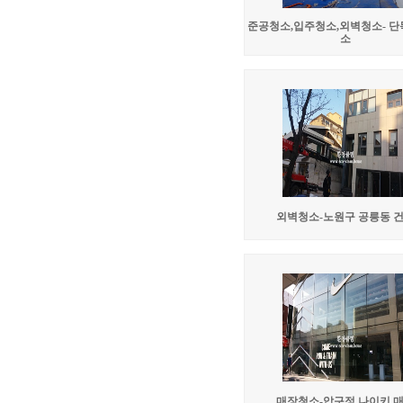
준공청소,입주청소,외벽청소- 
소
외벽청소-노원구 공릉동 
매장청소-압구정 나이키 